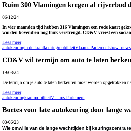
Ruim 300 Vlamingen kregen al rijverbod doo
06/12/24
In vier maanden tijd hebben 316 Vlamingen een rode kaart gekreg
worden bovendien nog flink verstrengd. CD&V vreest een sociaa
Lees meer
autokeuring
in de krant
keuring
mobiliteit
Vlaams Parlement
show_news_
CD&V wil termijn om auto te laten herkeu
19/03/24
De termijn om je auto te laten herkeuren moet worden opgetrokken n
Lees meer
autokeuring
krant
mobiliteit
Vlaams Parlement
Boetes voor late autokeuring door lange w
03/06/23
Wie omwille van de lange wachttijden bij keuringscentra te