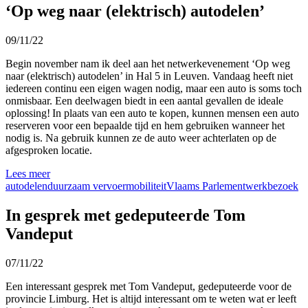
‘Op weg naar (elektrisch) autodelen’
09/11/22
Begin
november
nam
ik
deel
aan
het
netwerkevenement
‘Op
weg
naar
(
elektrisch
)
autodelen
’ in Hal 5 in Leuven.
Vandaag
heeft
niet
iedereen
continu
een
eigen
wagen
nodig
, maar
een
auto is
soms
toch
onmisbaar
. Een
deelwagen
biedt
in
een
aantal
gevallen
de
ideale
oplossing
!
In
plaats
van
een
auto
te
kopen
,
kunnen
mensen
een
auto
reserveren
voor
een
bepaalde
tijd
en
hem
gebruiken
wanneer
het
nodig
is. Na
gebruik
kunnen
ze de auto
weer
achterl
a
ten
op
de
afgesproken
locatie
.
Lees meer
autodelen
duurzaam vervoer
mobiliteit
Vlaams Parlement
werkbezoek
In gesprek met gedeputeerde Tom
Vandeput
07/11/22
Een
interessant
gesprek
met Tom
Vandeput
,
gedeputeerde
voor
de
provincie
Limburg.
Het is
a
ltijd
interessant
om
te
weten
wat er
leeft