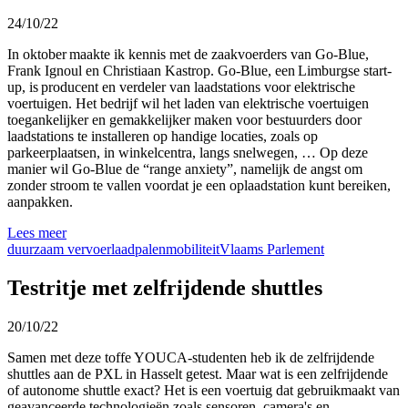
24/10/22
In
oktober
maakte
ik
kennis
met de
zaakvoerders
van Go-Blue,
Frank
Ignoul
en
Christiaan
Kastrop
. Go-Blue,
een
Limburgse
start-
up
, is producent
en
verdeler
van
laadstations
voor
elektrische
voertuigen
.
Het
bedrijf
wil
het
laden van
elektrische
voertuigen
toegankelijker
en
gemakkelijker
maken
voor
bestuurders
door
laadstations
te
installeren
op
handige
locaties
,
zoals
op
parkeerplaatsen
, in
winkelcentra
,
langs
snelwegen
, … Op
deze
manier
wil
Go-Blue de “range anxiety
”,
namelijk
de angst om
zonder
stroom
te
vallen
voordat
je
een
oplaadstation
kunt
bereiken
,
aanpakken
.
Lees meer
duurzaam vervoer
laadpalen
mobiliteit
Vlaams Parlement
Testritje met zelfrijdende shuttles
20/10/22
Samen met
deze
toffe
YOUCA-
studenten
heb
ik
de
zelfrijdende
shuttles
aan
de PXL
in Hasselt
getest
.
Maar wat is
een
zelfrijdende
of
autonome
shuttle
exact
? Het
is
een
voertuig
dat
gebruikmaakt
van
geavanceerde
technologieën
zoals
sensoren
, camera's
en