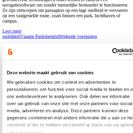
navigatiesoftware
om
zonder
menselijke
bestuurder
te
functioneren
.
Ze
zijn
ontworpen
om
passagiers
op
een
lage
snelheid
te
vervoeren
op
een
vastgestelde
route,
zoals
binnen
een
park,
luchthaven
of
campus.
Lees meer
mobiliteit
Vlaams Parlement
zelfrijdende voertuigen
Verkeersdeskundige Willy Miermans
over de mobiliteit in Lommel
18/10/22
Deze website maakt gebruik van cookies
In
oktober
kwam
verkeersdeskundige
en
Professor Willy
Miermans
We gebruiken cookies om content en advertenties te
naar
Lommel. Hij
gaf
er
een
lezing
over de
veiligheid
van de
personaliseren, om functies voor social media te bieden en 
zwakke
weggebruiker
en
duurzame
mobiliteit in Lommel.
ons websiteverkeer te analyseren. Ook delen we informatie
Lees meer
over uw gebruik van onze site met onze partners voor social
duurzaam vervoer
Lommel
mobiliteit
veilige
media, adverteren en analyse. Deze partners kunnen deze
schoolomgeving
verkeersveiligheid
Vlaams Parlement
gegevens combineren met andere informatie die u aan ze he
Te gast bij schepen Mark Hoedemakers in
verstrekt of die ze hebben verzameld op basis van uw gebru
Kinrooi
van hun services.