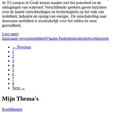
de T2-campus in Genk
kennis
maakte
met het
potentieel
en
de
uitdagingen
van
waterstof
. Verschillende
sprekers
gaven
inzichten
over de
laatste
ontwikkelingen
en
technologieën
op het
vlak
van
mobiliteit,
industrie
en
opslag
van
energie
.
De
omschakeling
naar
duurzame
mobiliteit is
noodzakelijk
voor
het milieu
én
onze
gezondheid
.
Lees meer
duurzaam vervoer
mobiliteit
Vlaams Parlement
waterstof
werkbezoek
← Previous
1
2
3
4
5
6
7
8
Next →
Mijn Thema's
Roetfiltertest