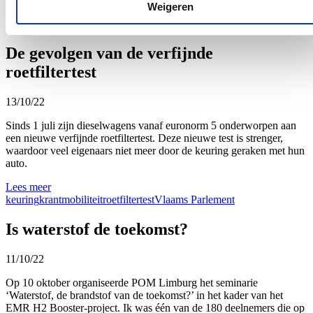
Weigeren
Lees meer
Limburg
mobiliteit
Vlaams Parlement
werkbezoek
De gevolgen van de verfijnde
roetfiltertest
13/10/22
Sinds 1 juli zijn dieselwagens vanaf euronorm 5 onderworpen aan
een
nieuwe
verfijnde roetfiltertest.
De
ze
nieuwe test is strenger,
waardoor veel eigenaars niet meer door de keuring geraken met hun
auto.
Lees meer
keuring
krant
mobiliteit
roetfiltertest
Vlaams Parlement
Is waterstof de toekomst?
11/10/22
Op 10
oktober
organiseerde
POM Limburg het
seminarie
‘
Waterstof
, de
brandstof
van de
toekomst
?’ in het
kader
van het
EMR H2 Booster-project. Ik was
één
van de 180
deelnemers
die op