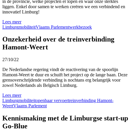
in de
provincie
,
welke
projecten
er
lopen
en
waar
onze
sterktes
liggen
. Enkel door
samen
te
werken
creëren
we
een
verbindend
en
innovatief
Limburg!
Lees meer
Limburg
mobiliteit
Vlaams Parlement
werkbezoek
Onzekerheid over de treinverbinding
Hamont-Weert
27/10/22
De Nederlandse regering vind
t de reactivering van de spoor
lijn
Hamont
-Weert te duur en schuift het project op de lange baan. Deze
grensoverschrijdende verbinding is nochtans erg belangrijk voor
zowel Nederlands als Belgisch Limburg.
Lees meer
Limburg
mobiliteit
openbaar vervoer
treinverbinding Hamont-
Weert
Vlaams Parlement
Kennismaking met de Limburgse start-up
Go-Blue