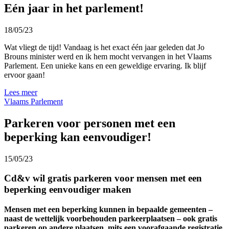
Eén jaar in het parlement!
18/05/23
Wat
vliegt
de
tijd
!
Vandaag
is het exact
één
jaar
geleden
dat
Jo
Brouns
minister
werd
en
ik
hem
mocht
vervangen
in het Vlaams
Parlement
. Een
unieke
kans
en
een
geweldige
ervaring
. Ik
blijf
ervoor
gaan
!
Lees meer
Vlaams Parlement
Parkeren voor personen met een
beperking kan eenvoudiger!
15/05/23
Cd&v wil gratis parkeren voor mensen met een
beperking eenvoudiger maken
Mensen met
een
beperking
kunnen
in
bepaalde
gemeenten
–
naast
de
wettelijk
voorbehouden
parkeerplaatsen
–
ook
gratis
parkeren
op
andere
plaatsen
,
mits
een
voorafgaande
registratie
.