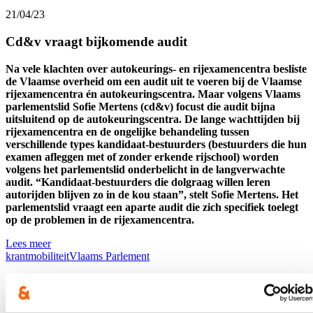
21/04/23
Cd&v vraagt bijkomende audit
Na vele klachten over autokeurings- en rijexamencentra besliste
de Vlaamse overheid om een audit uit te voeren bij de Vlaamse
rijexamencentra én autokeuringscentra. Maar volgens Vlaams
parlementslid Sofie Mertens (cd&v) focust die audit bijna
uitsluitend op de autokeuringscentra. De lange wachttijden bij
rijexamencentra en de ongelijke behandeling tussen
verschillende types kandidaat-bestuurders (bestuurders die hun
examen afleggen met of zonder erkende rijschool) worden
volgens het parlementslid onderbelicht in de langverwachte
audit. “Kandidaat-bestuurders die dolgraag willen leren
autorijden blijven zo in de kou staan”, stelt Sofie Mertens. Het
parlementslid vraagt een aparte audit die zich specifiek toelegt
op de problemen in de rijexamencentra.
Lees meer
krant
mobiliteit
Vlaams Parlement
Op bezoek bij Sibelco in Lommel!