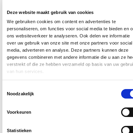
14/04/23
Tijdens mijn bezoek aan
Sibelco
in Lommel, kreeg ik een
Deze website maakt gebruik van cookies
fascinerende inkijk in de wereld van kwartszand en
zandontginning
We gebruiken cookies om content en advertenties te
en
de belangrijke rol die het bedrijf speelt in onze regio.
Met
vestigingen in Lommel, Dessel en Maasmechelen is
Sibelco
van
personaliseren, om functies voor social media te bieden en 
groot belang voor onze regio en de economie in Vlaanderen.
ons websiteverkeer te analyseren. Ook delen we informatie
Boeiend om te horen hoe dez
e industrie omgaat met het transport
over uw gebruik van onze site met onze partners voor social
van haar producten
en gebruik maakt van weg, water en
waar
mogelijk
ook
spoor.
media, adverteren en analyse. Deze partners kunnen deze
gegevens combineren met andere informatie die u aan ze he
Lees meer
goederenvervoer
Lommel
Vlaams Parlement
werkbezoek
verstrekt of die ze hebben verzameld op basis van uw gebru
van hun services.
Op bezoek bij ‘t Weyerke!
Toestemmingsselectie
24/03/23
Noodzakelijk
Samen met
enkele
andere
parlementsleden ging
ik
een
kijkje
nemen
bij
dienstencentrum
't
Weyerke
in
Heusden-Zolder
,
waar
gespecialiseerde
zorg
op
maat
wordt
geboden
aan
kinderen
en
Voorkeuren
volwassenen
met
een
beperking
. Bij 't
Weyerke
staat
de concrete
vraag
van de
cliënt
of
zijn
familie
centraal
,
waardoor
er op
een
dynamische
manier
wordt
ingespeeld
op
ieders
individuele
behoefte
.
Statistieken
Heel
mooi
om
te
zien
dat
er
zoveel
inzet
en
betrokkenheid
is
bij
het