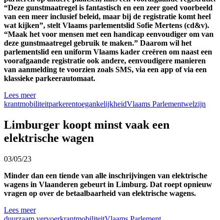
“
Deze
gunstmaatregel
is
fantastisch
en
een
zeer
goed
voorbeeld
van
een
meer
inclusief
beleid
, maar
bij
de
registratie
komt
heel
wat
kijken
”,
stelt
Vlaams
parlementslid
Sofie Mertens (
cd&v
).
“Maak het
voor
mensen
met
een
handicap
eenvoudiger
om van
deze
gunstmaatregel
gebruik
te
maken
.”
Daarom
wil
het
parlementslid
een
uniform Vlaams
kader
creëren
om
naast
een
voorafgaande
registratie
ook
andere
,
eenvoudigere
manieren
van
aanmelding
te
voorzien
zoals
SMS, via
een
app of via
een
klassieke
parkeerautomaat
.
Lees meer
krant
mobiliteit
parkeren
toegankelijkheid
Vlaams Parlement
welzijn
Limburger koopt minst vaak een
elektrische wagen
03/05/23
Minder dan een tiende van alle inschrijvingen van elektrische
wagens in Vlaanderen gebeurt in Limburg. Dat roept opnieuw
vragen op over de betaalbaarheid van elektrische wagens.
Lees meer
duurzaam vervoer
krant
mobiliteit
Vlaams Parlement