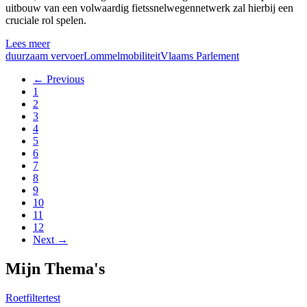
uitbouw van een volwaardig fietssnelwegennetwerk zal hierbij een
cruciale rol spelen.
Lees meer
duurzaam vervoer
Lommel
mobiliteit
Vlaams Parlement
← Previous
1
2
3
4
5
6
7
8
9
10
11
12
Next →
Mijn Thema's
Roetfiltertest