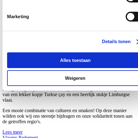
bieden
van
kwalitatieve
zorg
aan
de
meest
kwetsbare
mensen
in
onze
samenleving
.
Marketing
Lees meer
Limburg
Vlaams Parlement
welzijn
werkbezoek
Çay en Vlaai op de Vlaamse fractie!
Details tonen
22/03/23
Alles toestaan
De aardbeving in Turkije en Syrië l
aa
t niemand onberoerd.
Ook
cd&v
wil een centje inzamelen voor de mensen in de getroffen
gebieden en
zo
haar
steun betuigen
.
Weigeren
Daarom
werd ‘
ç
ay
& vlaai
’ georganiseerd
op de Vlaamse fractie.
E
en gezellige bijeenkomst waarbij onze collega's konden genieten
van een lekker
kopje
Turkse
çay
en een
heerlijk
stuk
je
Limburgse
vlaai.
Een mooie combinatie van culturen en smaken
!
Op deze manier
wilden
ook
w
ij
ons steentje bijdragen en onze solidariteit tonen aan
de getroffen regio's.
Lees meer
Vlaams Parlement