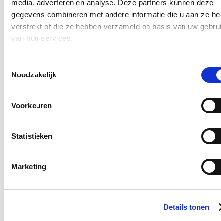
media, adverteren en analyse. Deze partners kunnen deze
gegevens combineren met andere informatie die u aan ze he
verstrekt of die ze hebben verzameld op basis van uw gebru
van hun services.
Toestemmingsselectie
Noodzakelijk
Voorkeuren
Ga verder naar cdenv.be
Statistieken
Mijn Thema's
Marketing
Roetfiltertest
Autokeuring
Details tonen
Leerlingenvervoer