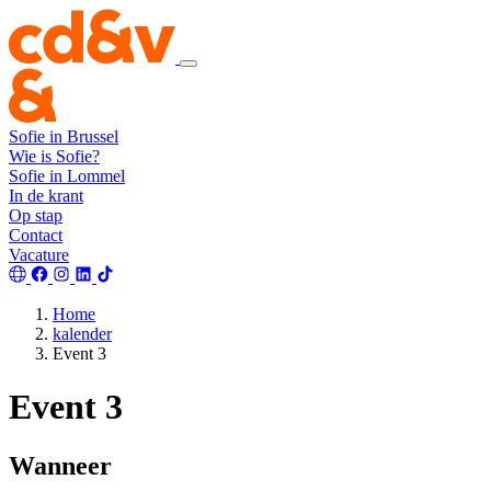
Sofie in Brussel
Wie is Sofie?
Sofie in Lommel
In de krant
Op stap
Contact
Vacature
Home
kalender
Event 3
Event 3
Wanneer