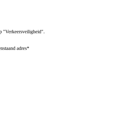
p "Verkeersveiligheid".
enstaand adres*