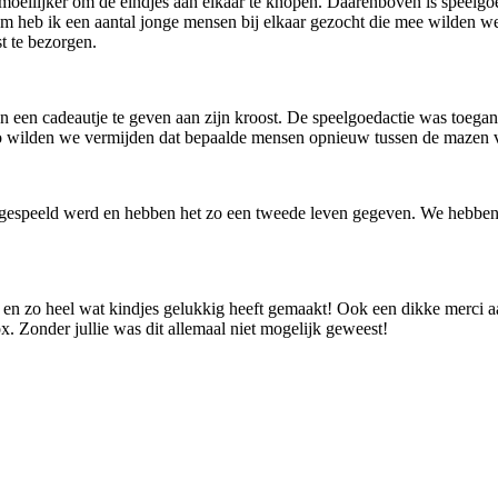
moeilijker om de eindjes aan elkaar te knopen. Daarenboven is speelgoe
om heb ik een aantal jonge mensen bij elkaar gezocht die mee wilden w
st te bezorgen.
jn een cadeautje te geven aan zijn kroost. De speelgoedactie was toegank
 Zo wilden we vermijden dat bepaalde mensen opnieuw tussen de mazen 
espeeld werd en hebben het zo een tweede leven gegeven. We hebben he
 en zo heel wat kindjes gelukkig heeft gemaakt! Ook een dikke merci 
. Zonder jullie was dit allemaal niet mogelijk geweest!