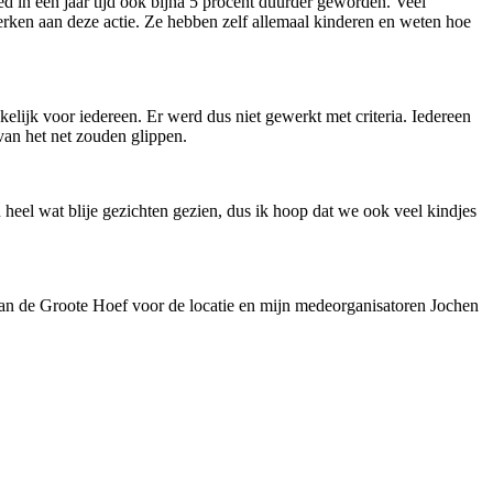
d in een jaar tijd ook bijna 5 procent duurder geworden. Veel
erken aan deze actie. Ze hebben zelf allemaal kinderen en weten hoe
elijk voor iedereen. Er werd dus niet gewerkt met criteria. Iedereen
van het net zouden glippen.
el wat blije gezichten gezien, dus ik hoop dat we ook veel kindjes
aan de Groote Hoef voor de locatie en mijn medeorganisatoren Jochen