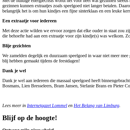
Met de huidige energiecrisis wordt het voor heel wat gezinnen steeds 
gezinnen kunnen extraatjes zoals speelgoed niet langer betalen. Daar
belangrijk het is om hun kindjes een fijne sinterklaas en een leuke ker
Een extraatje voor iedereen
Met deze actie wilden we ervoor zorgen dat elke ouder in staat zou zi
die behoefte had aan een extraatje voor zijn kindje(s) was welkom.
Blije gezichten
We zamelden degelijk en duurzaam speelgoed in waar niet meer mee g
blij hebben gemaakt tijdens de feestdagen!
Dank je wel
Dank je wel aan iedereen die massaal speelgoed heeft binnengebracht
Bosmans, Lien Bresseleers, Bram Jansen, Stefanie Brans en Pieter Cox
Lees meer in
Internetgazet Lommel
en
Het Belang van Limburg
.
Blijf op de hoogte!