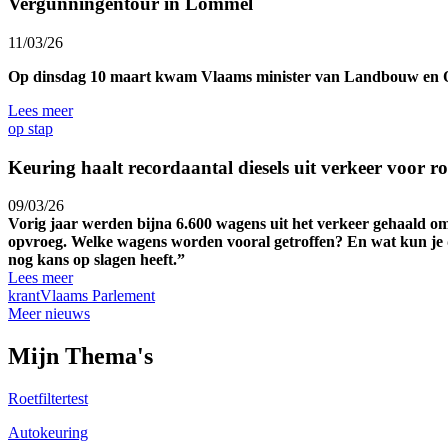
Vergunningentour in Lommel
11/03/26
Op dinsdag 10 maart kwam Vlaams minister van Landbouw en O
Lees meer
op stap
Keuring haalt recordaan­tal diesels uit verkeer voor roe
09/03/26
Vorig jaar werden bijna 6.600 wagens uit het verkeer gehaald omw
opvroeg. Welke wagens worden vooral getroffen? En wat kun je doen
nog kans op slagen heeft.”
Lees meer
krant
Vlaams Parlement
Meer nieuws
Mijn Thema's
Roetfiltertest
Autokeuring