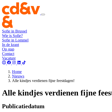
Sofie in Brussel
Wie is Sofie?
Sofie in Lommel
In de krant
Op stap
Contact
Vacature
Home
Nieuws
Alle kindjes verdienen fijne feestdagen!
Alle kindjes verdienen fijne fee
Publicatiedatum