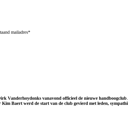
staand mailadres*
rt Dirk Vanderhoydonks vanavond officieel de nieuwe handboogcl
r Kim Baert werd de start van de club gevierd met leden, sympath