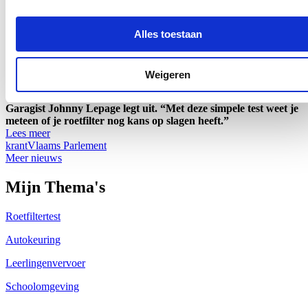
eerste”
Alles toestaan
09/03/26
Vorig jaar werden bijna 6.600 wagens uit het verkeer gehaald
omwille van een te hoge roetuitstoot. Dat blijkt uit cijfers van de
keuringscentra die Vlaams Parlementslid Sofie Mertens
Weigeren
(CD&V) opvroeg. Welke wagens worden vooral getroffen? En
wat kun je doen om toch met je diesel te blijven rijden?
Garagist Johnny Lepage legt uit. “Met deze simpele test weet je
meteen of je roetfilter nog kans op slagen heeft.”
Lees meer
krant
Vlaams Parlement
Meer nieuws
Mijn Thema's
Roetfiltertest
Autokeuring
Leerlingenvervoer
Schoolomgeving