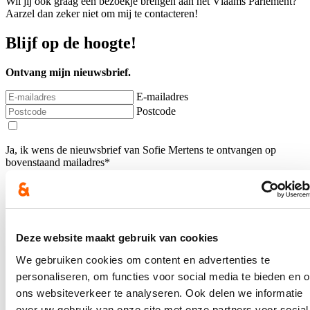
Wil jij ook graag een bezoekje brengen aan het Vlaams Parlement?
Aarzel dan zeker niet om mij te contacteren!
Blijf op de hoogte!
Ontvang mijn nieuwsbrief.
E-mailadres
Postcode
Ja, ik wens de nieuwsbrief van Sofie Mertens te ontvangen op
bovenstaand mailadres*
Klik
hier
om de privacyvoorwaarden te raadplegen
Nieuws
Deze website maakt gebruik van cookies
We gebruiken cookies om content en advertenties te
Nieuwe handboogclub feestelijk geopend in Lommel
personaliseren, om functies voor social media te bieden en 
ons websiteverkeer te analyseren. Ook delen we informatie
22/03/26
over uw gebruik van onze site met onze partners voor social