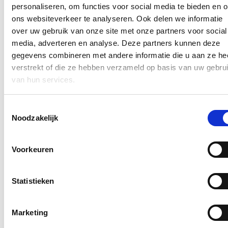
personaliseren, om functies voor social media te bieden en 
16/11/25
ons websiteverkeer te analyseren. Ook delen we informatie
over uw gebruik van onze site met onze partners voor social
De jaarlijkse cd&v-Lommel Brunch was opnieuw een groot
media, adverteren en analyse. Deze partners kunnen deze
succes. Meer dan 500 Lommelaars genoten van een gezellige
sfeer, een heerlijke brunch en fijne babbels.
gegevens combineren met andere informatie die u aan ze he
verstrekt of die ze hebben verzameld op basis van uw gebru
Lees meer
Lommel
van hun services.
Minister Depraetere op bezoek in Bosland
Toestemmingsselectie
Noodzakelijk
04/11/25
Vlaams minister van Toerisme Melissa Depraetere toert door de
nationale parken van Vlaanderen. Deze keer was het prachtige
Voorkeuren
Bosland aan de beurt.
Lees meer
Lommel
Statistieken
Fun Run Lommel Werkplaatsen
Marketing
26/10/25