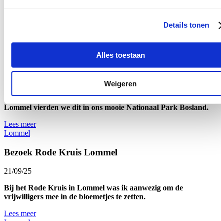
Op 26 oktober organiseerde Lommel Werkplaatsen de tweede
editie van hun Fun Run.
Details tonen
Lees meer
Lommel
Alles toestaan
Week van het Bos
12/10/25
Weigeren
Tussen 6 en 12 oktober was het weer de Week van het Bos. In
Lommel vierden we dit in ons mooie Nationaal Park Bosland.
Lees meer
Lommel
Bezoek Rode Kruis Lommel
21/09/25
Bij het Rode Kruis in Lommel was ik aanwezig om de
vrijwilligers mee in de bloemetjes te zetten.
Lees meer