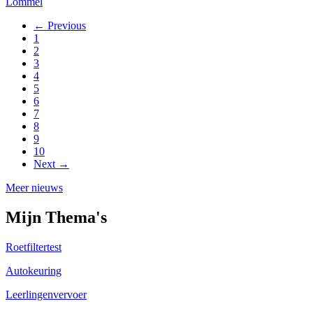
Lommel
← Previous
1
2
3
4
5
6
7
8
9
10
Next →
Meer nieuws
Mijn Thema's
Roetfiltertest
Autokeuring
Leerlingenvervoer