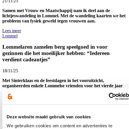
21/11/25
Samen met Vrouw en Maatschappij nam ik deel aan de
lichtjeswandeling in Lommel. Met de wandeling kaarten we het
probleem van fysiek geweld tegen vrouwen aan.
Lees meer
Lommel
Lommelaren zamelen berg speelgoed in voor
gezinnen die het moeilijker hebben: “Iedereen
verdient cadeautjes”
18/11/25
Met Sinterklaas en de feestdagen in het vooruitzicht,
organiseerden enkele Lommelse vrienden voor het vierde jaar
op rij een speelgoedinzameling voor gezinnen die het moeilijker
hebben. “Zo kunnen ook deze kinderen rekenen op een mooi
cadeautje van Sinterklaas of de Kerstman.”
Lees meer
krant
Lommel
Deze website maakt gebruik van cookies
We gebruiken cookies om content en advertenties te
Brunch cd&v Lommel