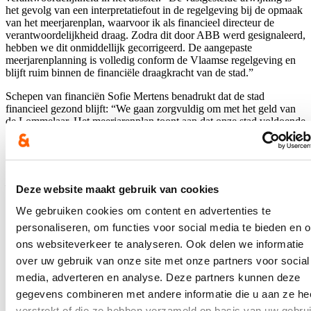
het gevolg van een interpretatiefout in de regelgeving bij de opmaak
van het meerjarenplan, waarvoor ik als financieel directeur de
verantwoordelijkheid draag. Zodra dit door ABB werd gesignaleerd,
hebben we dit onmiddellijk gecorrigeerd. De aangepaste
meerjarenplanning is volledig conform de Vlaamse regelgeving en
blijft ruim binnen de financiële draagkracht van de stad.”
Schepen van financiën Sofie Mertens benadrukt dat de stad
financieel gezond blijft: “We gaan zorgvuldig om met het geld van
de Lommelaar. Het meerjarenplan toont aan dat onze stad voldoende
draagkracht heeft om haar ambities waar te maken zonder de
toekomst van de Lommelaar te hypothekeren. Er is geen sprake van
een financiële crisis, zoals wordt gesuggereerd.”
Dit artikel werd oorspronkelijk gepubliceerd in De Lommelse Gazet
Deze website maakt gebruik van cookies
Blijf op de hoogte!
We gebruiken cookies om content en advertenties te
personaliseren, om functies voor social media te bieden en 
Ontvang mijn nieuwsbrief.
ons websiteverkeer te analyseren. Ook delen we informatie
over uw gebruik van onze site met onze partners voor social
E-mailadres
media, adverteren en analyse. Deze partners kunnen deze
Postcode
gegevens combineren met andere informatie die u aan ze he
verstrekt of die ze hebben verzameld op basis van uw gebru