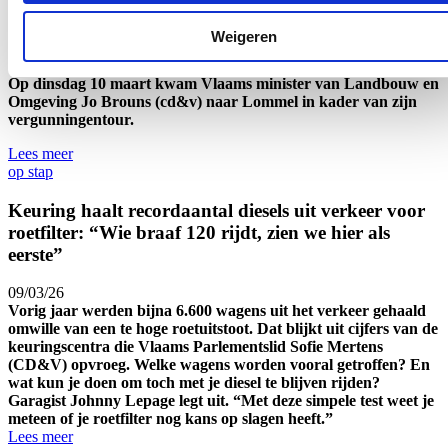
Vergunningentour in Lommel
Weigeren
11/03/26
Op dinsdag 10 maart kwam Vlaams minister van Landbouw en
Omgeving Jo Brouns (cd&v) naar Lommel in kader van zijn
vergunningentour.
Lees meer
op stap
Keuring haalt recordaan­tal diesels uit verkeer voor
roetfilter: “Wie braaf 120 rijdt, zien we hier als
eerste”
09/03/26
Vorig jaar werden bijna 6.600 wagens uit het verkeer gehaald
omwille van een te hoge roetuitstoot. Dat blijkt uit cijfers van de
keuringscentra die Vlaams Parlementslid Sofie Mertens
(CD&V) opvroeg. Welke wagens worden vooral getroffen? En
wat kun je doen om toch met je diesel te blijven rijden?
Garagist Johnny Lepage legt uit. “Met deze simpele test weet je
meteen of je roetfilter nog kans op slagen heeft.”
Lees meer