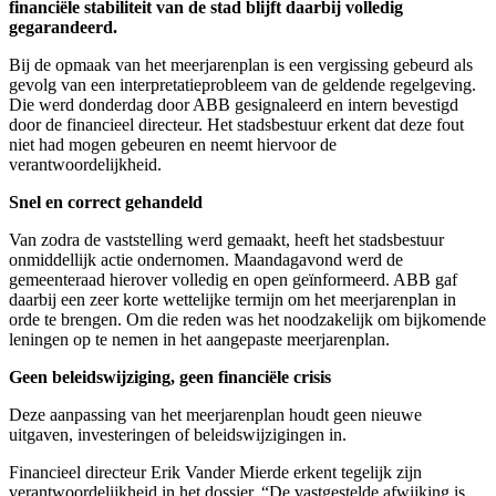
financiële stabiliteit van de stad blijft daarbij volledig
gegarandeerd.
Bij de opmaak van het meerjarenplan is een vergissing gebeurd als
gevolg van een interpretatieprobleem van de geldende regelgeving.
Die werd donderdag door ABB gesignaleerd en intern bevestigd
door de financieel directeur. Het stadsbestuur erkent dat deze fout
niet had mogen gebeuren en neemt hiervoor de
verantwoordelijkheid.
Snel en correct gehandeld
Van zodra de vaststelling werd gemaakt, heeft het stadsbestuur
onmiddellijk actie ondernomen. Maandagavond werd de
gemeenteraad hierover volledig en open geïnformeerd. ABB gaf
daarbij een zeer korte wettelijke termijn om het meerjarenplan in
orde te brengen. Om die reden was het noodzakelijk om bijkomende
leningen op te nemen in het aangepaste meerjarenplan.
Geen beleidswijziging, geen financiële crisis
Deze aanpassing van het meerjarenplan houdt geen nieuwe
uitgaven, investeringen of beleidswijzigingen in.
Financieel directeur Erik Vander Mierde erkent tegelijk zijn
verantwoordelijkheid in het dossier. “De vastgestelde afwijking is