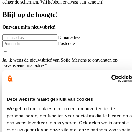
achter de schermen. Wij hebben er alvast van genoten!
Blijf op de hoogte!
Ontvang mijn nieuwsbrief.
E-mailadres
Postcode
Ja, ik wens de nieuwsbrief van Sofie Mertens te ontvangen op
bovenstaand mailadres*
Klik
hier
om de privacyvoorwaarden te raadplegen
Nieuws
Deze website maakt gebruik van cookies
We gebruiken cookies om content en advertenties te
Nieuwe handboogclub feestelijk geopend in Lommel
personaliseren, om functies voor social media te bieden en 
ons websiteverkeer te analyseren. Ook delen we informatie
22/03/26
over uw gebruik van onze site met onze partners voor social