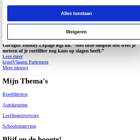
09/03/26
Alles toestaan
Vorig jaar werden bijna 6.600 wagens uit het verkeer gehaald
omwille van een te hoge roetuitstoot. Dat blijkt uit cijfers van de
keuringscentra die Vlaams Parlementslid Sofie Mertens
Weigeren
(CD&V) opvroeg. Welke wagens worden vooral getroffen? En
wat kun je doen om toch met je diesel te blijven rijden?
Garagist Johnny Lepage legt uit. “Met deze simpele test weet je
meteen of je roetfilter nog kans op slagen heeft.”
Lees meer
krant
Vlaams Parlement
Meer nieuws
Mijn Thema's
Roetfiltertest
Autokeuring
Leerlingenvervoer
Schoolomgeving
Blijf op de hoogte!