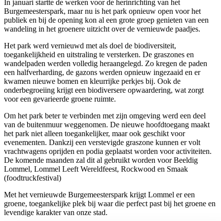
In januari startte de werken voor de herinrichting van het
Burgemeesterspark, maar nu is het park opnieuw open voor het
publiek en bij de opening kon al een grote groep genieten van een
wandeling in het groenere uitzicht over de vernieuwde paadjes.
Het park werd vernieuwd met als doel de biodiversiteit,
toegankelijkheid en uitstraling te versterken. De graszones en
wandelpaden werden volledig heraangelegd. Zo kregen de paden
een halfverharding, de gazons werden opnieuw ingezaaid en er
kwamen nieuwe bomen en kleurrijke perkjes bij. Ook de
onderbegroeiing krijgt een biodiversere opwaardering, wat zorgt
voor een gevarieerde groene ruimte.
Om het park beter te verbinden met zijn omgeving werd een deel
van de buitenmuur weggenomen. De nieuwe hoofdtoegang maakt
het park niet alleen toegankelijker, maar ook geschikt voor
evenementen. Dankzij een verstevigde graszone kunnen er volt
vrachtwagens oprijden en podia geplaatst worden voor activiteiten.
De komende maanden zal dit al gebruikt worden voor Beeldig
Lommel, Lommel Leeft Wereldfeest, Rockwood en Smaak
(foodtruckfestival)
Met het vernieuwde Burgemeesterspark krijgt Lommel er een
groene, toegankelijke plek bij waar die perfect past bij het groene en
levendige karakter van onze stad.