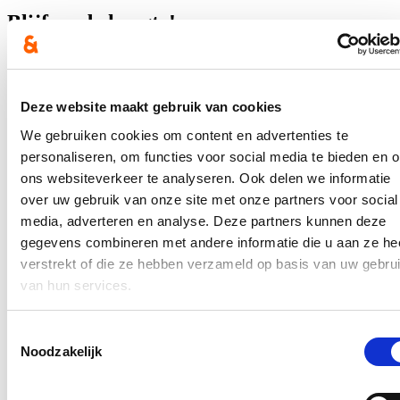
Blijf op de hoogte!
Ontvang mijn nieuwsbrief.
E-mailadres
Deze website maakt gebruik van cookies
Postcode
We gebruiken cookies om content en advertenties te
personaliseren, om functies voor social media te bieden en 
Ja, ik wens de nieuwsbrief van Sofie Mertens te ontvangen op
bovenstaand mailadres*
ons websiteverkeer te analyseren. Ook delen we informatie
over uw gebruik van onze site met onze partners voor social
Klik
hier
om de privacyvoorwaarden te raadplegen
media, adverteren en analyse. Deze partners kunnen deze
gegevens combineren met andere informatie die u aan ze he
verstrekt of die ze hebben verzameld op basis van uw gebru
Nieuws
van hun services.
Nieuwe handboogclub feestelijk geopend in Lommel
Toestemmingsselectie
Noodzakelijk
22/03/26
Met een symbolische knip door het lint heeft schepen van Sport
Dirk Vanderhoydonks vanavond officieel de nieuwe