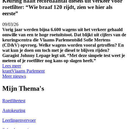
Keuring haalt recordaan­tal diesels uit verkeer voor
roetfilter: “Wie braaf 120 rijdt, zien we hier als
eerste”
09/03/26
Vorig jaar werden bijna 6.600 wagens uit het verkeer gehaald
omwille van een te hoge roetuitstoot. Dat blijkt uit cijfers van de
keuringscentra die Vlaams Parlementslid Sofie Mertens
(CD&V) opvroeg. Welke wagens worden vooral getroffen? En
wat kun je doen om toch met je diesel te blijven rijden?
Garagist Johnny Lepage legt uit. “Met deze simpele test weet je
meteen of je roetfilter nog kans op slagen heeft.”
Lees meer
krant
Vlaams Parlement
Meer nieuws
Mijn Thema's
Roetfiltertest
Autokeuring
Leerlingenvervoer