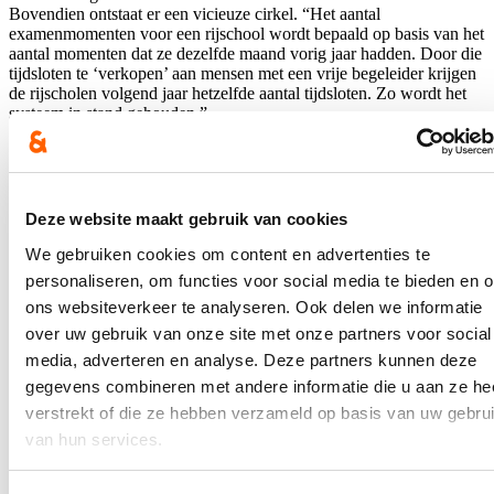
Bovendien ontstaat er een vicieuze cirkel. “Het aantal
examenmomenten voor een rijschool wordt bepaald op basis van het
aantal momenten dat ze dezelfde maand vorig jaar hadden. Door die
tijdsloten te ‘verkopen’ aan mensen met een vrije begeleider krijgen
de rijscholen volgend jaar hetzelfde aantal tijdsloten. Zo wordt het
systeem in stand gehouden.”
Deze website maakt gebruik van cookies
We gebruiken cookies om content en advertenties te
Examinatoren
personaliseren, om functies voor social media te bieden en 
De lange wachttijden voor het praktisch rijexamen zullen ook nog
ons websiteverkeer te analyseren. Ook delen we informatie
niet meteen verholpen zijn, want uit de cijfers blijkt ook dat de
over uw gebruik van onze site met onze partners voor social
interesse in het behalen van een rijbewijs B de laatste jaren is
toegenomen. In 2019 ging het om 113.144 praktijkexamens. Tijdens
media, adverteren en analyse. Deze partners kunnen deze
corona was er evident een dip omdat de examens een tijdlang
gegevens combineren met andere informatie die u aan ze he
opgeschort waren. Sinds 2021 schommelt het aantal
verstrekt of die ze hebben verzameld op basis van uw gebru
praktijkexamens steeds rond de 147.000 per jaar. Examenplaatsen
zijn echter niet zo gemakkelijk toe te voegen, zei minister De Ridder
van hun services.
ook al in de commissie Mobiliteit eind oktober. “Dan moeten er
meer examinatoren zijn. Daar wringt het schoentje, omdat zij