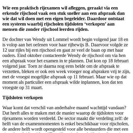
Wie een praktisch rijexamen wil afleggen, geraakt via een
erkende rijschool vaak een stuk sneller aan een afspraak dan
wie dat wil doen met een eigen begeleider. Daardoor ontstaat
een systeem waarbij rijscholen tijdsloten ‘verkopen’ aan
mensen die zonder rijschool leerden rijden.
De dochter van Wendy uit Lommel wordt begin volgend jaar 18 en
is volop aan het oefenen voor haar rijbewijs B. Daarvoor volgde ze
12 uur rijles bij een rijschool en gaat ze veel de baan op met haar
ouders. Eind oktober contacteerde Wendy de rijschool om via hen
een afspraak voor het examen in te plannen. Dat kon op 18 februari
volgend jaar. Toen ze daarna nog eens belde om de afspraak te
verzetten, bleken er ook een week vroeger nog afspraken vrij te zijn,
met de vroegst mogelijke afspraak op 11 februari. Maar wie op dat
moment als particulier een afspraak wilde inplannen, kon dat ten
vroegste op 31 maart.
Tijdsloten verkopen
Waar komt dat verschil van anderhalve maand wachttijd vandaan?
Dat heeft alles te maken met de manier waarop de tijdsloten voor
rijexamens worden verdeeld. De sector maakt die verdeling zelf: de
helft van de examenmomenten is enkel beschikbaar voor rijscholen,
de andere helft wordt opengesteld voor alle bestuurders die met een