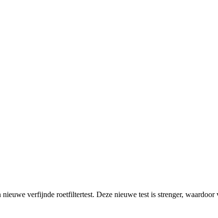
n
nieuwe
verfijnde roetfiltertest.
De
ze
nieuwe test is strenger, waardoor