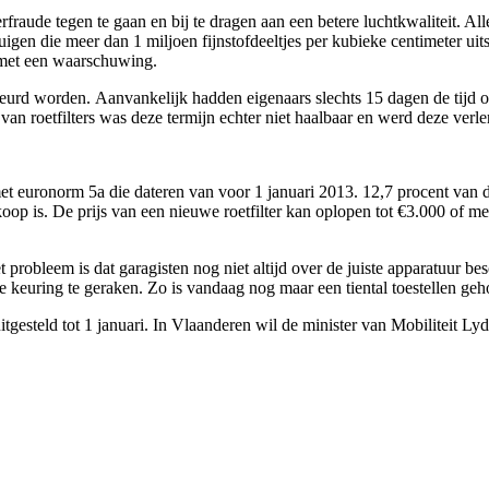
lterfraude tegen te gaan en bij te dragen aan een betere luchtkwaliteit. 
en die meer dan 1 miljoen fijnstofdeeltjes per kubieke centimeter uitst
t met een waarschuwing.
worden. Aanvankelijk hadden eigenaars slechts 15 dagen de tijd om de 
 van roetfilters was deze termijn echter niet haalbaar en werd deze verl
 met euronorm 5a die dateren van voor 1 januari 2013. 12,7 procent va
oop is. De prijs van een nieuwe roetfilter kan oplopen tot €3.000 of me
t probleem is dat garagisten nog niet altijd over de juiste apparatuur b
de keuring te geraken. Zo is vandaag nog maar een tiental toestellen g
tgesteld tot 1 januari. In Vlaanderen wil de minister van Mobiliteit Lyd