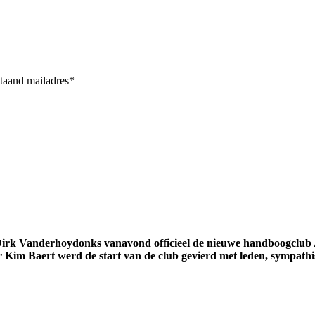
staand mailadres*
rt Dirk Vanderhoydonks vanavond officieel de nieuwe handboogcl
r Kim Baert werd de start van de club gevierd met leden, sympath