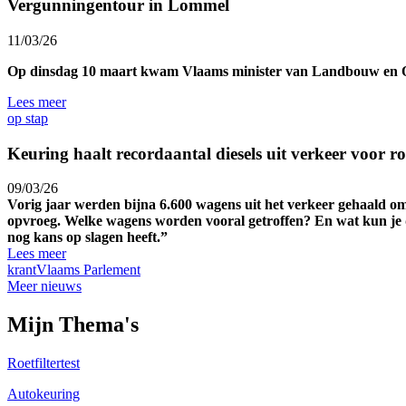
Vergunningentour in Lommel
11/03/26
Op dinsdag 10 maart kwam Vlaams minister van Landbouw en O
Lees meer
op stap
Keuring haalt recordaan­tal diesels uit verkeer voor roe
09/03/26
Vorig jaar werden bijna 6.600 wagens uit het verkeer gehaald omw
opvroeg. Welke wagens worden vooral getroffen? En wat kun je doen
nog kans op slagen heeft.”
Lees meer
krant
Vlaams Parlement
Meer nieuws
Mijn Thema's
Roetfiltertest
Autokeuring