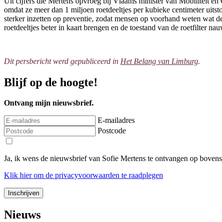
Uit cijfers die Mertens opvroeg bij Vlaams minister van Mobiliteit e
omdat ze meer dan 1 miljoen roetdeeltjes per kubieke centimeter ui
sterker inzetten op preventie, zodat mensen op voorhand weten wat 
roetdeeltjes beter in kaart brengen en de toestand van de roetfilter n
Dit persbericht werd gepubliceerd in
Het Belang van Limburg
.
Blijf op de hoogte!
Ontvang mijn nieuwsbrief.
E-mailadres
Postcode
Ja, ik wens de nieuwsbrief van Sofie Mertens te ontvangen op boven
Klik
hier
om de privacyvoorwaarden te raadplegen
Nieuws