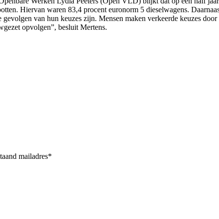
n Openbare Werken Lydia Peeters (Open VLD) blijkt dat op een half jaar
tstootten. Hiervan waren 83,4 procent euronorm 5 dieselwagens. Daarn
de gevolgen van hun keuzes zijn. Mensen maken verkeerde keuzes door 
auwgezet opvolgen”, besluit Mertens.
staand mailadres*