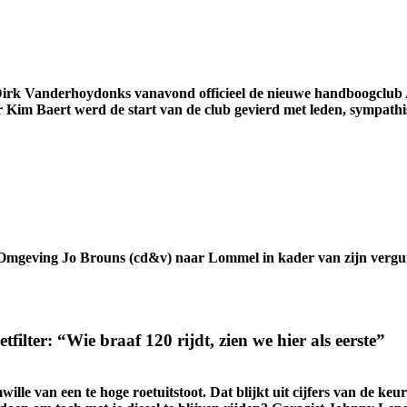
rt Dirk Vanderhoydonks vanavond officieel de nieuwe handboogcl
r Kim Baert werd de start van de club gevierd met leden, sympath
mgeving Jo Brouns (cd&v) naar Lommel in kader van zijn vergu
tfilter: “Wie braaf 120 rijdt, zien we hier als eerste”
ille van een te hoge roetuitstoot. Dat blijkt uit cijfers van de 