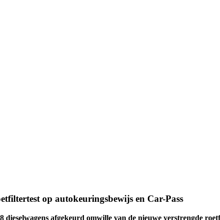
oetfiltertest op autokeuringsbewijs en Car-Pass
8 dieselwagens afgekeurd omwille van de nieuwe verstrengde roetfi