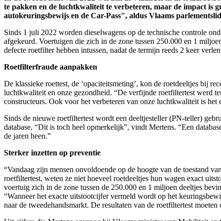
te pakken en de luchtkwaliteit te verbeteren, maar de impact is gr
autokeuringsbewijs en de Car-Pass", aldus Vlaams parlementsli
Sinds
1
juli
2022
worden
dieselwagens
op de
technische
controle
ond
afgekeurd
.
Voertuigen
die
zich
in de zone
tussen
250.000
en
1
miljoe
defecte
roetfilter
hebben
intussen
,
nadat
de
termijn
reeds 2
keer
verle
Roetfilterfraude aanpakken
De klassieke roettest, de ‘opaciteitsmeting’, kon de roetdeeltjes bij r
luchtkwaliteit en onze gezondheid. “De verfijnde roetfiltertest werd te
constructeurs. Ook voor het verbeteren van onze luchtkwaliteit is het
Sinds de nieuwe roetfiltertest wordt een deeltjesteller (PN-teller) geb
database. “Dit is toch heel opmerkelijk”, vindt Mertens. “Een databas
de jaren heen.”
Sterker inzetten op preventie
“Vandaag zijn mensen onvoldoende op de hoogte van de toestand va
roetfiltertest, weten ze niet hoeveel roetdeeltjes hun wagen exact uit
voertuig zich in de zone tussen de 250.000 en 1 miljoen deeltjes bevin
“Wanneer het exacte uitstootcijfer vermeld wordt op het keuringsbewi
naar de tweedehandsmarkt. De resultaten van de roetfiltertest moe