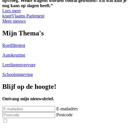
opvroeg. Welke wagens worden vooral getroffen? En wat kun je doen
nog kans op slagen heeft.”
Lees meer
krant
Vlaams Parlement
Meer nieuws
Mijn Thema's
Roetfiltertest
Autokeuring
Leerlingenvervoer
Schoolomgeving
Blijf op de hoogte!
Ontvang mijn nieuwsbrief.
E-mailadres
Postcode