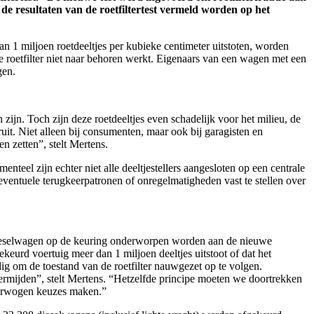
 de resultaten van de roetfiltertest vermeld worden op het
an 1
miljoen
roetdeeltjes
per
kubieke
centimeter
uitstoten
,
worden
e
roetfilter
niet
naar
behoren
werkt
.
Eigenaars
van
een
wagen
met
een
gen
.
 zijn. Toch zijn deze roetdeeltjes even schadelijk voor het milieu, de
ruit. Niet alleen bij consumenten, maar ook bij garagisten en
n zetten”, stelt Mertens.
nteel zijn echter niet alle deeltjestellers aangesloten op een centrale
eventuele terugkeerpatronen of onregelmatigheden vast te stellen over
dieselwagen op de keuring onderworpen worden aan de nieuwe
keurd voertuig meer dan 1 miljoen deeltjes uitstoot of dat het
dig om de toestand van de roetfilter nauwgezet op te volgen.
ermijden”, stelt Mertens. “Hetzelfde principe moeten we doortrekken
verwogen keuzes maken.”