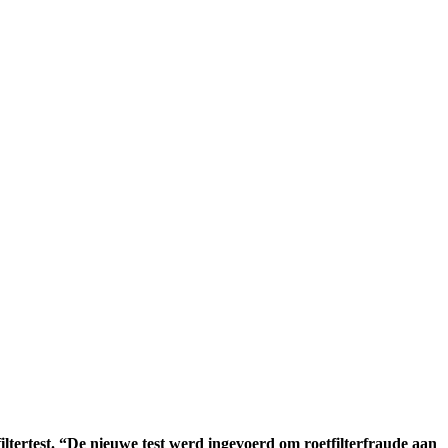
ltertest. “De nieuwe test werd ingevoerd om roetfilterfraude aan