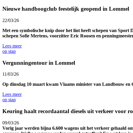
Nieuwe handboogclub feestelijk geopend in Lommel
22/03/26
Met een symbolische knip door het lint heeft schepen van Spo
schepen Sofie Mertens, voorzitter Eric Roosen en penningmeeste
Lees meer
op stap
Vergunningentour in Lommel
11/03/26
Op dinsdag 10 maart kwam Vlaams minister van Landbouw en O
Lees meer
op stap
Keuring haalt recordaan­tal diesels uit verkeer voor roe
09/03/26
Vorig jaar werden bijna 6.600 wagens uit het verkeer gehaald omw