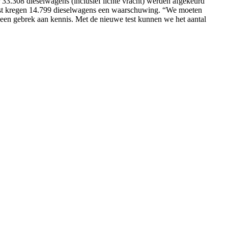
 33.308 dieselwagens (inclusief lichte vracht) werden afgekeurd
aast kregen 14.799 dieselwagens een waarschuwing. “We moeten
een gebrek aan kennis. Met de nieuwe test kunnen we het aantal