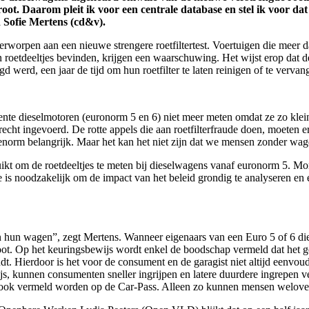
oot. Daarom pleit ik voor een centrale database en stel ik voor dat
d Sofie Mertens (cd&v).
erworpen
aan
een
nieuwe
strengere
roetfiltertest
.
Voertuigen
die
meer
d
n
roetdeeltjes
bevinden
,
krijgen
een
waarschuwing
. Het
wijst
erop
dat
d
ngd
werd
,
een
jaar
de
tijd
om
hun
roetfilter
te
laten
reinigen
of
te
vervan
ecente dieselmotoren (euronorm 5 en 6) niet meer meten omdat ze zo klein
recht ingevoerd. De rotte appels die aan roetfilterfraude doen, moeten e
 enorm belangrijk. Maar het kan het niet zijn dat we mensen zonder wage
ruikt om de roetdeeltjes te meten bij dieselwagens vanaf euronorm 5. Mome
e is noodzakelijk om de impact van het beleid grondig te analyseren en 
n hun wagen”, zegt Mertens. Wanneer eigenaars van een Euro 5 of 6 
stoot. Op het keuringsbewijs wordt enkel de boodschap vermeld dat het ge
dt. Hierdoor is het voor de consument en de garagist niet altijd eenvou
js, kunnen consumenten sneller ingrijpen en latere duurdere ingrepen v
ten ook vermeld worden op de Car-Pass. Alleen zo kunnen mensen welo